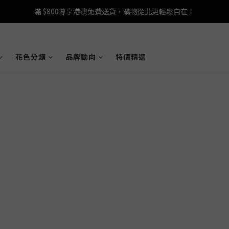
登記成為 LeSportsac網店會員，即享 HK$50 購物金禮遇！
滿 $800尊享港澳免費送貨，購物從此更輕鬆自在！
登記成為 LeSportsac網店會員，即享 HK$50 購物金禮遇！
花色分類
品牌動向
特價精選