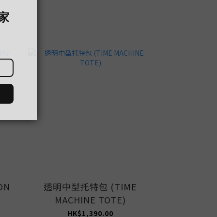
ON
透明中型托特包 (TIME
透明長形化
MACHINE TOTE)
MACH
HK$1,390.00
HK$