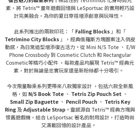
復古魅力的聯乘系列！
標誌性的 Tetriminos 化身時尚元
素，將 Tetris™ 童年遊戲回憶與 LeSportsac 的實用輕巧設
計完美融合，為你的夏日穿搭增添創意與玩味性。
此系列推出的兩款印花：「
Falling Blocks
」和「
Tetrimino City Blocks
」，經典俄羅斯方塊圖案注入俏皮
動感，為日常造型增添復古活力。從 Mini N/S Tote 、 E/W
Phone Crossbody 到 Cosmetic Clutch 和 Rectangular
Cosmetic等精巧小配件 ，每款產品均展現 Tetris™ 經典元
素，對於無論是忠實玩家還是新粉絲都十分吸引。
今次限量聯乘系列更帶來八款獨家設計 ，包括六款全新風
格，如
N/S Book Tote
、
Tetris Zip Pouch Set
、
Small Zip Baguette
、
Pencil Pouch
、
Tetris Key
Ring
及
Adjustable Strap
。靈感源自 Tetris™ 經典方塊與
懷舊遊戲機，結合 LeSportsac 著名的耐用設計，打造時尚
又滿載回憶的設計產品。