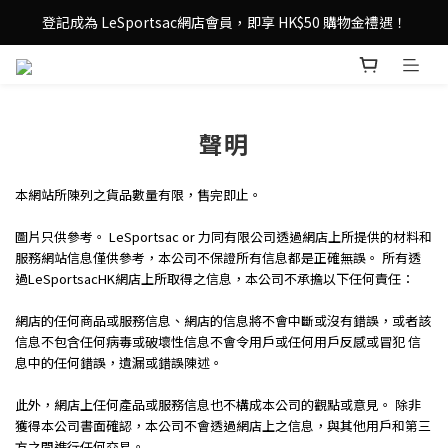
登記成為 LeSportsac網店會員，即享 HK$50 購物金禮遇！
登記成為 LeSportsac網店會員，即享 HK$50 購物金禮遇！
滿 $800尊享港澳免費送貨，購物從此更輕鬆自在！
登記成為 LeSportsac網店會員，即享 HK$50 購物金禮遇！
聲明
本網站所陳列之貨品數量有限，售完即止。
圖片只供參考。 LeSportsac or 力同有限公司透過網店上所提供的材料和
服務網站信息僅供參考，本公司不保證所有信息都是正確無誤。 所有透
過LeSportsacHK網店上所取得之信息，本公司不承擔以下任何責任：
網店的任何商品或服務信息、網店的信息將不會中斷或沒有錯誤，或者該
信息不包含任何病毒或破壞性信息不會令用戶或任何用戶反感或冒犯 信
息中的任何錯誤，遺漏或錯誤陳述。
此外，網店上任何產品或服務信息也不構成本公司的觀點或意見。 除非
獲得本公司書面確認，本公司不會透過網店上之信息，與其他用戶和第三
方之間進行任何交易。