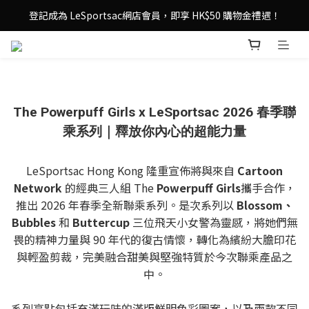
登記成為 LeSportsac網店會員，即享 HK$50 購物金禮遇！
登記成為 LeSportsac網店會員，即享 HK$50 購物金禮遇！
滿 $800尊享港澳免費送貨，購物從此更輕鬆自在！
登記成為 LeSportsac網店會員，即享 HK$50 購物金禮遇！
The Powerpuff Girls x LeSportsac 2026 春季聯
乘系列｜釋放你內心的超能力量
LeSportsac Hong Kong 隆重宣佈將與來自
Cartoon
Network
的經典三人組 The
Powerpuff Girls
攜手合作，
推出 2026 年春季全新聯乘系列。是次系列以
Blossom、
Bubbles
和
Buttercup
三位飛天小女警為靈感，將她們無
畏的精神力量與 90 年代的復古情懷，轉化為繽紛大膽印花
與輕盈剪裁，完美融合甜美與堅強特質於今次聯乘產品之
中。
系列亮點包括充滿玩味的滿版鮮明色彩圖案，以及兩款不同