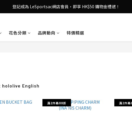
登記成為 LeSportsac網店會員，即享 HK$50 購物金禮遇！
登記成為 LeSportsac網店會員，即享 HK$50 購物金禮遇！
滿 $800尊享港澳免費送貨，購物從此更輕鬆自在！
花色分類
品牌動向
特價精選
登記成為 LeSportsac網店會員，即享 HK$50 購物金禮遇！
 hololive English
滿2件再88折
滿2件再