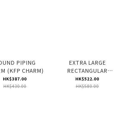
OUND PIPING
EXTRA LARGE
M (KFP CHARM)
RECTANGULAR
COSMETIC (KIARA &
HK$387.00
HK$522.00
INA'NIS POUCH)
HK$430.00
HK$580.00