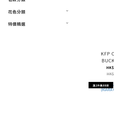
花色分類
特價精選
KFP 
BUCK
HK$
HK$
滿2件再88折