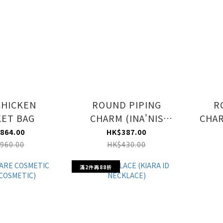
CHICKEN
ROUND PIPING
R
ET BAG
CHARM (INA'NIS
CHAR
CHARM)
864.00
HK$387.00
960.00
HK$430.00
滿2件再88折