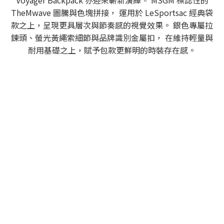
Voyager Backpack 亦迎來嶄新演繹。 MSGM 標誌性的
TheMwave 圖騰與色塊拼接， 運用於 LeSportsac 經典袋
款之上，呈現更具層次與節奏感的視覺效果。 銀色專屬拉
鍊頭、螢光黃繩索細節與品牌識別金屬扣， 在維持輕量與
耐用基礎之上，賦予包款更鮮明的時裝存在感。