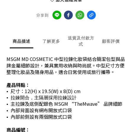
分享到
送貨及付款方
商品描述
了解更多
顧客評價
式
MSGM MD COSMETIC 中型拉鍊化妝袋結合簡潔包型與品
牌金屬細節設計，兼具實用收納與時尚感。中型尺寸方便
整理化妝品及隨身用品，適合日常使用或旅行攜帶。
產品特點：
尺寸：12(H) x 19.5(W) x 8(D) cm
•
•
拉鍊開合，主隔層採用拉鍊設計
主拉鍊及底側配銀色 MSGM “TheMwave” 品牌細節
•
內部背面設有網布開放式口袋
•
內部前側設有兩個開放式口袋
•
商品編號：