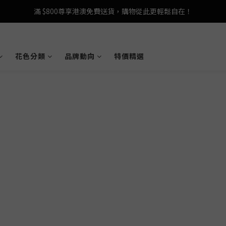
登記成為 LeSportsac網店會員，即享 HK$50 購物金禮遇！
滿 $800尊享港澳免費送貨，購物從此更輕鬆自在！
登記成為 LeSportsac網店會員，即享 HK$50 購物金禮遇！
花色分類
品牌動向
特價精選