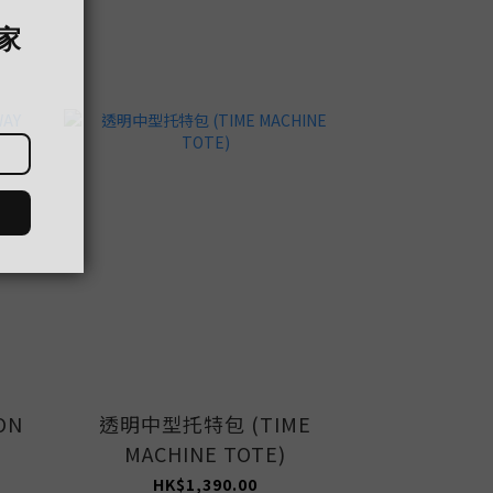
ON
透明中型托特包 (TIME
透明長形化
MACHINE TOTE)
MACH
HK$1,390.00
HK$