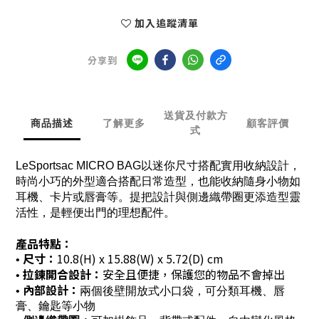
加入追蹤清單
分享到
送貨及付款方
商品描述
了解更多
顧客評價
式
LeSportsac MICRO BAG以迷你尺寸搭配實用收納設計，
時尚小巧的外型適合搭配日常造型，也能收納隨身小物如
耳機、卡片或唇膏等。提把設計與側邊織帶圈更添造型靈
活性，是輕便出門的理想配件。
產品特點：
尺寸：
10.8(H) x 15.88(W) x 5.72(D) cm
•
拉鍊開合設計
：
安全且便捷，保護您的物品不會掉出
•
內部設計：
•
兩個後壁開放式小口袋，可分類耳機、唇
膏、鑰匙等小物