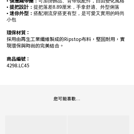
•
側邊織帶圈：
可加掛飾品、背帶或配件，自由變化風格
•
提把設計：
提把落差8.89厘米，手拿舒適、外型俐落
•
迷你外型：
搭配潮流穿搭更有型，是可愛又實用的時尚
小包
環保材質：
採用由再生工業纖維製成的Ripstop布料，堅固耐用，實
現環保與時尚的完美結合。
商品編號：
4298.LC45
您可能喜歡...