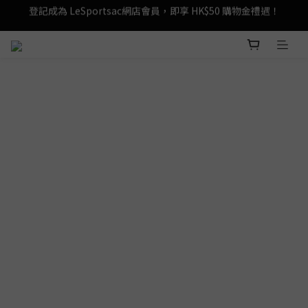
登記成為 LeSportsac網店會員，即享 HK$50 購物金禮遇！
滿 $800尊享港澳免費送貨，購物從此更輕鬆自在！
登記成為 LeSportsac網店會員，即享 HK$50 購物金禮遇！