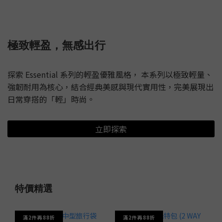
極致輕盈，無感出行
探索 Essential 系列的輕盈優雅風格， 本系列以極致輕量、
強韌耐用為核心，結合經典美感與現代實用性，完美展現出
日常穿搭的「輕」時尚。
立即探索
特價精選
滿2件再88折
滿2件再88折