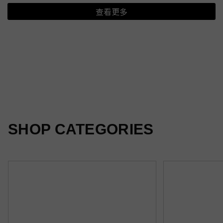
查看更多
夏日新印花
光感隨行
柔霧新色
SHOP CATEGORIES