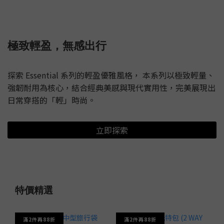
極致輕盈，無感出行
探索 Essential 系列的輕盈優雅風格， 本系列以極致輕量、
強韌耐用為核心，結合經典美感與現代實用性，完美展現出
日常穿搭的「輕」時尚。
立即探索
特價精選
滿2件再88折
滿2件再88折