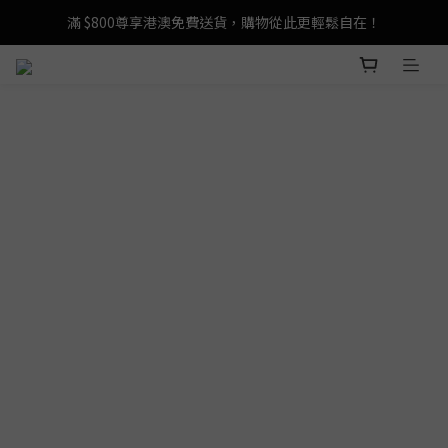
登記成為 LeSportsac網店會員，即享 HK$50 購物金禮遇！
滿 $800尊享港澳免費送貨，購物從此更輕鬆自在！
登記成為 LeSportsac網店會員，即享 HK$50 購物金禮遇！