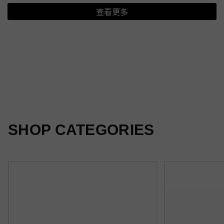
查看更多
夏日新印花
光感隨行
柔霧新色
SHOP CATEGORIES