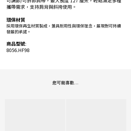
可調節/可拆卸肩帶，
最大長度 127 厘米，輕鬆滿足多種
攜帶需求，
支持肩背與斜挎使用。
環保材質
採用環保再生材質製成，兼具耐用性與環保理念，展現對可持續
發展的承諾。
商品型號
:
8056.HF98
您可能喜歡...