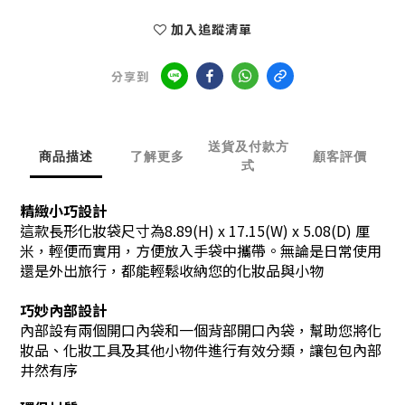
加入追蹤清單
分享到
送貨及付款方
商品描述
了解更多
顧客評價
式
精緻小巧設計
這款長形化妝袋尺寸為8.89(H) x 17.15(W) x 5.08(D) 厘
米，輕便而實用，方便放入手袋中攜帶。無論是日常使用
還是外出旅行，都能輕鬆收納您的化妝品與小物
巧妙內部設計
內部設有兩個開口內袋和一個背部開口內袋，幫助您將化
妝品、化妝工具及其他小物件進行有效分類，讓包包內部
井然有序