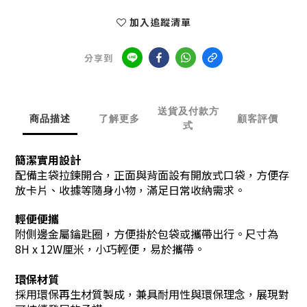
加入追蹤清單
分享到
送貨及付款方
商品描述
了解更多
顧客評價
式
簡潔實用設計
配備主袋拉鍊開合，正面與背面設有開放式口袋，方便存
放卡片、收據等隨身小物，滿足日常收納需求。
輕便便攜
附側邊金屬鑰匙圈，方便掛於包袋或攜帶出行。尺寸為
8H x 12W厘米，小巧輕便，易於攜帶。
環保材質
採用環保再生材質製成，兼具耐用性與環保理念，展現對