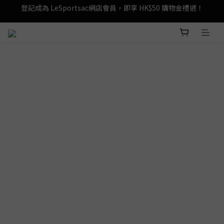
登記成為 LeSportsac網店會員，即享 HK$50 購物金禮遇！
滿 $800尊享港澳免費送貨，購物從此更輕鬆自在！
登記成為 LeSportsac網店會員，即享 HK$50 購物金禮遇！