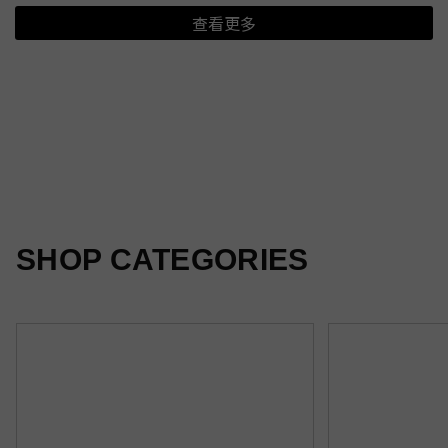
查看更多
夏日新印花
光感隨行
柔霧新色
SHOP CATEGORIES