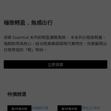
極致輕盈，無感出行
探索 Essential 系列的輕盈優雅風格， 本系列以極致輕量、
強韌耐用為核心，結合經典美感與現代實用性，完美展現出
日常穿搭的「輕」時尚。
立即探索
特價精選
滿2件再88折
滿2件再88折