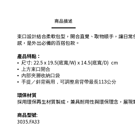
商品描述
束口設計結合柔軟包型，開合直覺、取物順手，讓日常
感，是外出必備的百搭包款。
產品特點：
尺寸:
22.5 x 19.5
(底寬/W)
x 14.5
(底寬/D)
cm
•
•
上方束口開合
•
內部夾層收納口袋
•
手提／斜背兩用，可調整肩背帶最長113公分
環保材質
採用環保再生材質製成，兼具耐用性與環保理念，展現
商品型號
:
3035.FA33