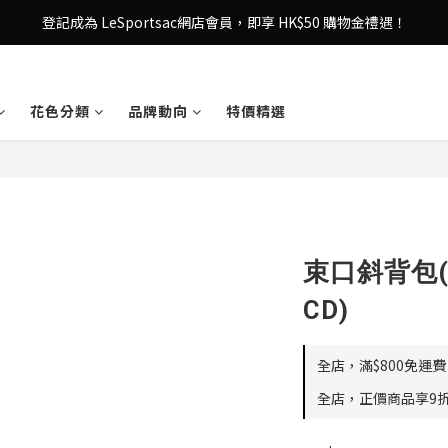
登記成為 LeSportsac網店會員，即享 HK$50 購物金禮遇！
登記成為 LeSportsac網店會員，即享 HK$50 購物金禮遇！
滿 $800尊享港澳免費送貨，購物從此更輕鬆自在！
花色分類
品牌動向
特價精選
登記成為 LeSportsac網店會員，即享 HK$50 購物金禮遇！
束口斜背包(M
CD)
全店，滿$800免運費
全店，正價商品享9折