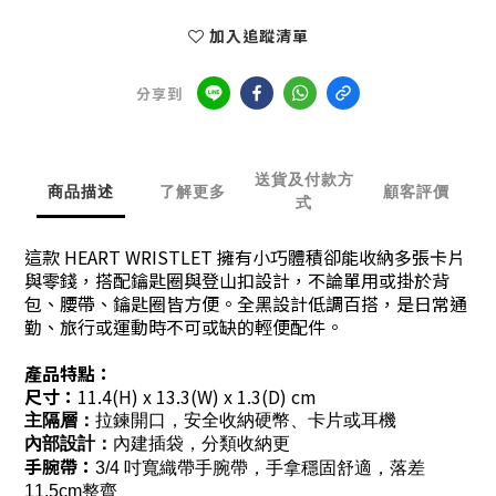
加入追蹤清單
分享到
送貨及付款方
商品描述
了解更多
顧客評價
式
這款 HEART WRISTLET 擁有小巧體積卻能收納多張卡片
與零錢，搭配鑰匙圈與登山扣設計，不論單用或掛於背
包、腰帶、鑰匙圈皆方便。全黑設計低調百搭，是日常通
勤、旅行或運動時不可或缺的輕便配件。
產品特點：
尺寸：
11.4(H) x 13.3(W) x 1.3(D)
cm
主隔層：
拉鍊開口，安全收納硬幣、卡片或耳機
內部設計：
內建插袋，分類收納更
手腕帶：
3/4 吋寬織帶手腕帶，手拿穩固舒適，落差
11.5cm整齊