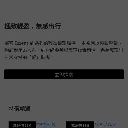
極致輕盈，無感出行
探索 Essential 系列的輕盈優雅風格， 本系列以極致輕量、
強韌耐用為核心，結合經典美感與現代實用性，完美展現出
日常穿搭的「輕」時尚。
立即探索
特價精選
滿2件再88折
滿2件再88折