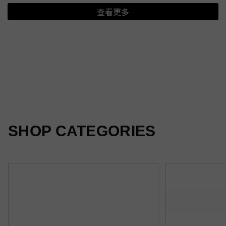
查看更多
夏日新印花
光感隨行
柔霧新色
SHOP CATEGORIES