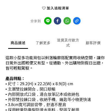
加入追蹤清單
分享到
送貨及付款方
商品描述
了解更多
顧客評價
式
這款小型多功能背包以俐落輪廓搭配實用收納空間，讓你
日常外出既輕便又有型。從通勤、外出購物到假日出遊，
皆可輕鬆駕馭。
產品特點：
尺寸：29.2(H) x 22.2(W) x 8.9(D) cm
•
• 主層雙拉鍊開合，開口順暢
•
內部開放式口袋，適合放筆記本或收納包
•
外部雙拉鍊口袋，收納手機、鑰匙等小物更快速
• 3.8cm寬可調節背帶，舒適不壓肩
• 採用輕量防撕裂防潑水面料，堅固又耐用