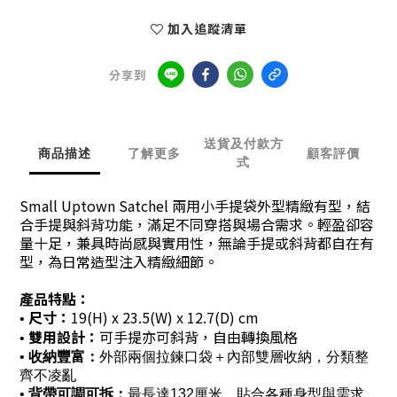
加入追蹤清單
分享到
送貨及付款方
商品描述
了解更多
顧客評價
式
Small Uptown Satchel 兩用小手提袋外型精緻有型，結
合手提與斜背功能，滿足不同穿搭與場合需求。輕盈卻容
量十足，兼具時尚感與實用性，無論手提或斜背都自在有
型，為日常造型注入精緻細節。
產品特點：
尺寸：
19(H) x 23.5(W) x 12.7(D) cm
•
雙用設計：
可手提亦可斜背，自由轉換風格
•
•
收納豐富：
外部兩個拉鍊口袋＋內部雙層收納，分類整
齊不凌亂
•
背帶可調可拆：
最長達132厘米，貼合各種身型與需求