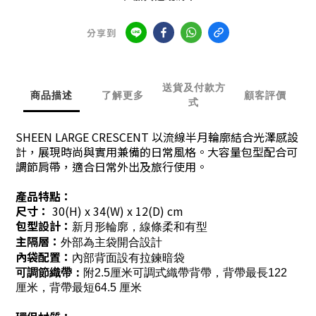
分享到
送貨及付款方
商品描述
了解更多
顧客評價
式
SHEEN LARGE CRESCENT 以流線半月輪廓結合光澤感設
計，展現時尚與實用兼備的日常風格。大容量包型配合可
調節肩帶，適合日常外出及旅行使用。
產品特點：
尺寸：
30(H) x 34(W) x 12(D) cm
包型設計：
新月形輪廓，線條柔和有型
主隔層：
外部為主袋開合設計
內袋配置：
內部背面設有拉鍊暗袋
可調節
織帶
：
附2.5厘米可調式織帶背帶，背帶最長122
厘米，背帶最短64.5 厘米