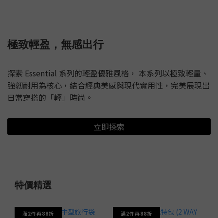
極致輕盈，無感出行
探索 Essential 系列的輕盈優雅風格， 本系列以極致輕量、
強韌耐用為核心，結合經典美感與現代實用性，完美展現出
日常穿搭的「輕」時尚。
立即探索
特價精選
滿2件再88折
滿2件再88折