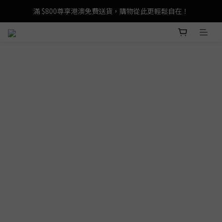
登記成為 LeSportsac網店會員，即享 HK$50 購物金禮遇！
滿 $800尊享港澳免費送貨，購物從此更輕鬆自在！
登記成為 LeSportsac網店會員，即享 HK$50 購物金禮遇！