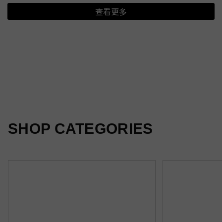
查看更多
夏日新印花
光感隨行
柔霧新色
SHOP CATEGORIES