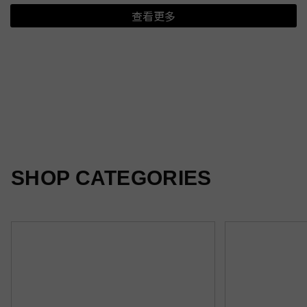
查看更多
夏日新印花
光感隨行
柔霧新色
SHOP CATEGORIES