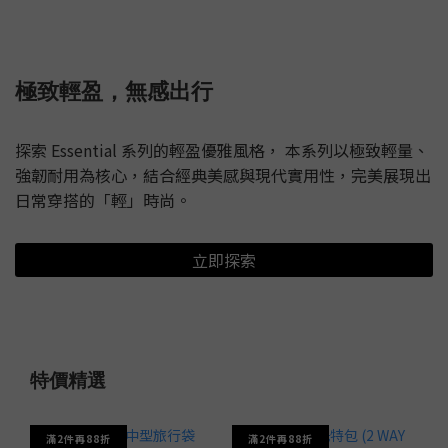
極致輕盈，無感出行
探索 Essential 系列的輕盈優雅風格， 本系列以極致輕量、
強韌耐用為核心，結合經典美感與現代實用性，完美展現出
日常穿搭的「輕」時尚。
立即探索
特價精選
滿2件再88折
滿2件再88折