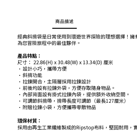
商品描述
經典斜揹袋是日常使用到環遊世界探險的理想選擇！擁
為您冒險旅程中的最佳夥伴。
產品特點：
尺寸：
22
.86(
H) x 30.48(W) x 13.34(D) 厘米
設計小巧，攜帶方便
•
斜揹功能
•
拉鍊開合，主隔層採用拉鍊設計
•
前後均設有拉鍊外袋，方便存取隨身物品。
•
內部背面設有掛式拉鍊內袋，提供額外收納空間。
•
可調節斜揹帶，揹帶長度可調節（最長127厘米）
•
附贈拉鍊小袋，方便攜帶零散物品
•
環保材質：
採用由再生工業纖維製成的Ripstop布料，堅固耐用