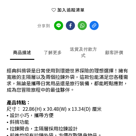
加入追蹤清單
分享到
送貨及付款方
商品描述
了解更多
顧客評價
式
經典斜揹袋是日常使用到環遊世界探險的理想選擇！擁有
寬敞的主隔層以及兩個拉鍊外袋，這款包能滿足您各種需
求，無論是攜帶日常用品還是旅行裝備，都能輕鬆應對，
成為您冒險旅程中的最佳夥伴。
產品特點：
尺寸：
22
.86(
H) x 30.48(W) x 13.34(D) 厘米
設計小巧，攜帶方便
•
斜揹功能
•
拉鍊開合，主隔層採用拉鍊設計
•
前後均設有拉鍊外袋，方便存取隨身物品。
•