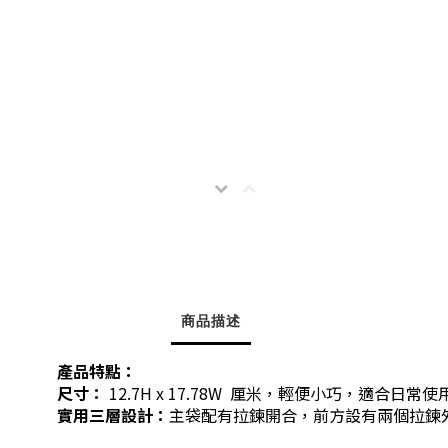
商品描述
產品特點：
尺寸：
12.7
H x 17.78W 厘米，輕便小巧，適合日常使
實用三層設計：
主袋配有拉鍊開合，前方設有兩個拉鍊