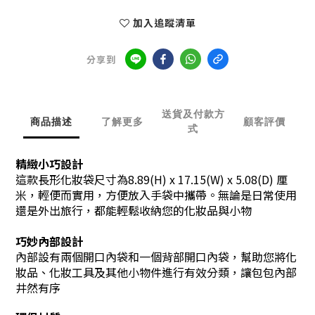
加入追蹤清單
分享到
送貨及付款方
商品描述
了解更多
顧客評價
式
精緻小巧設計
這款長形化妝袋尺寸為8.89(H) x 17.15(W) x 5.08(D) 厘
米，輕便而實用，方便放入手袋中攜帶。無論是日常使用
還是外出旅行，都能輕鬆收納您的化妝品與小物
巧妙內部設計
內部設有兩個開口內袋和一個背部開口內袋，幫助您將化
妝品、化妝工具及其他小物件進行有效分類，讓包包內部
井然有序