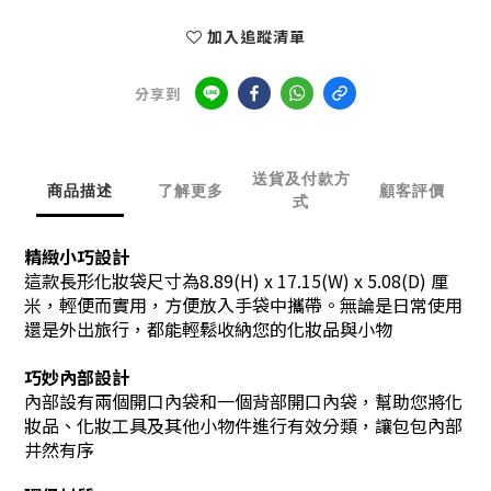
加入追蹤清單
分享到
送貨及付款方
商品描述
了解更多
顧客評價
式
精緻小巧設計
這款長形化妝袋尺寸為8.89(H) x 17.15(W) x 5.08(D) 厘
米，輕便而實用，方便放入手袋中攜帶。無論是日常使用
還是外出旅行，都能輕鬆收納您的化妝品與小物
巧妙內部設計
內部設有兩個開口內袋和一個背部開口內袋，幫助您將化
妝品、化妝工具及其他小物件進行有效分類，讓包包內部
井然有序