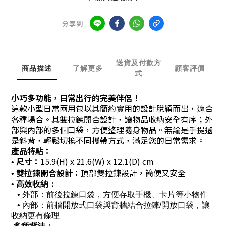
分享到
送貨及付款方
商品描述
了解更多
顧客評價
式
小巧多功能，日常出行的完美伴侶！
這款小型日常兩用包以其簡約實用的設計脫穎而出，適合
各種場合。其雙拉鍊開合設計，讓物品收納安全有序；外
部與內部的多個口袋，方便整理隨身物品。無論是手提還
是斜背，輕鬆切換不同攜帶方式，滿足您的日常需求。
產品特點：
尺寸：
15.9(H) x 21.6(W) x 12.1(D) cm
•
雙拉鍊開合設計：
頂部雙拉鍊設計，簡便又安全
•
•
高效收納：
•
外部：前後拉鍊口袋，方便存取手機、卡片等小物件
•
內部：前牆開放式口袋與背牆結合拉鍊/開放口袋，讓
收納更有條理