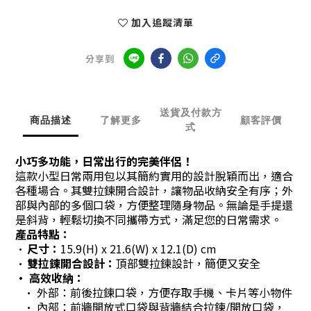
加入追蹤清單
分享到
送貨及付款方
商品描述
了解更多
顧客評價
式
小巧多功能，日常出行的完美伴侶！
這款小型日常兩用包以其簡約實用的設計脫穎而出，適合
各種場合。其雙拉鍊開合設計，讓物品收納安全有序；外
部與內部的多個口袋，方便整理隨身物品。無論是手提還
是斜背，輕鬆切換不同攜帶方式，滿足您的日常需求。
產品特點：
尺寸：
15.9(H) x 21.6(W) x 12.1(D) cm
•
雙拉鍊開合設計：
頂部雙拉鍊設計，簡便又安全
•
•
高效收納：
•
外部：前後拉鍊口袋，方便存取手機、卡片等小物件
•
內部：前牆開放式口袋與背牆結合拉鍊/開放口袋，