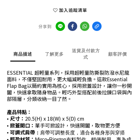
加入追蹤清單
分享到
送貨及付款方
商品描述
了解更多
顧客評價
式
ESSENTIAL 超輕量系列，採用超輕量防撕裂防潑水尼龍
面料，不僅堅固耐用，更大幅減輕負擔。這款Essential
Flap Bag以簡約實用為核心，採用掀蓋設計，讓你一秒開
闔，快速拿取隨身物品。輕巧外型搭配前後拉鍊口袋與內
部隔層，分類收納一目了然。
產品特點：
尺寸：
20.5(H) x 18(W) x 5(D) cm
•
掀蓋開口：
單手可掀設計，快速開闔，取物更方便
•
可調式肩帶
•
：
肩帶可調整長度，適合各種身形與穿搭
輕盈材質：
-
•
Mirco
Ripstop布料製作，輕便耐用，專為成