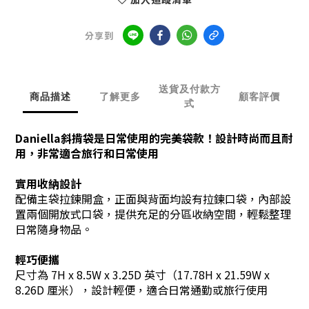
分享到
送貨及付款方
商品描述
了解更多
顧客評價
式
Daniella斜揹袋是日常使用的完美袋款！設計時尚而且耐
用，非常適合旅行和日常使用
實用收納設計
配備主袋拉鍊開盒，正面與背面均設有拉鍊口袋，內部設
置兩個開放式口袋，提供充足的分區收納空間，輕鬆整理
日常隨身物品。
輕巧便攜
尺寸為 7H x 8.5W x 3.25D 英寸（17.78H x 21.59W x
8.26D 厘米），設計輕便，適合日常通勤或旅行使用