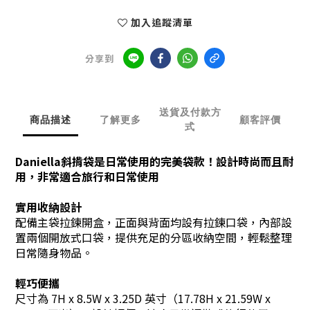
加入追蹤清單
分享到
送貨及付款方
商品描述
了解更多
顧客評價
式
Daniella斜揹袋是日常使用的完美袋款！設計時尚而且耐
用，非常適合旅行和日常使用
實用收納設計
配備主袋拉鍊開盒，正面與背面均設有拉鍊口袋，內部設
置兩個開放式口袋，提供充足的分區收納空間，輕鬆整理
日常隨身物品。
輕巧便攜
尺寸為 7H x 8.5W x 3.25D 英寸（17.78H x 21.59W x