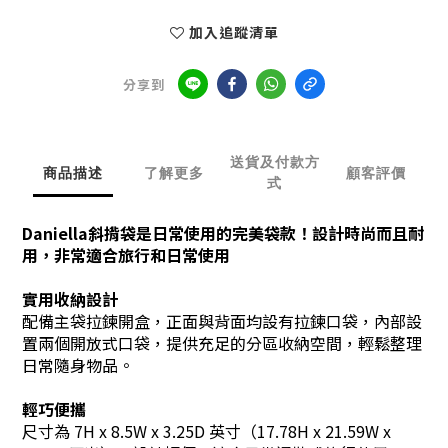
加入追蹤清單
分享到
送貨及付款方
商品描述
了解更多
顧客評價
式
Daniella斜揹袋是日常使用的完美袋款！設計時尚而且耐
用，非常適合旅行和日常使用
實用收納設計
配備主袋拉鍊開盒，正面與背面均設有拉鍊口袋，內部設
置兩個開放式口袋，提供充足的分區收納空間，輕鬆整理
日常隨身物品。
輕巧便攜
尺寸為 7H x 8.5W x 3.25D 英寸（17.78H x 21.59W x