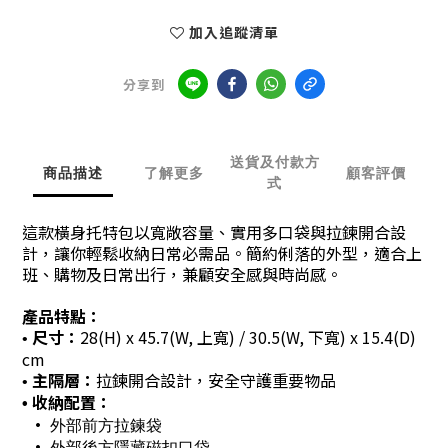
加入追蹤清單
分享到
送貨及付款方
商品描述
了解更多
顧客評價
式
這款橫身托特包以寬敞容量、實用多口袋與拉鍊開合設
計，讓你輕鬆收納日常必需品。簡約俐落的外型，適合上
班、購物及日常出行，兼顧安全感與時尚感。
產品特點：
尺寸：
28(H) x 45.7(W, 上寬) / 30.5(W, 下寬) x 15.4(D)
•
cm
主隔層：
拉鍊開合設計，安全守護重要物品
•
收納配置：
•
•
外部前方拉鍊袋
•
外部後方隱藏磁扣口袋