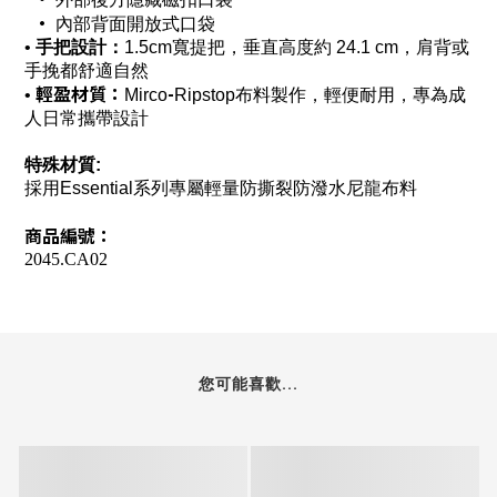
•
內部背面開放式口袋
•
手把設計：
1.5cm
寬提把，垂直高度約 24.1 cm，肩背或
手挽都舒適自然
輕盈材質：
-
•
Mirco
Ripstop布料製作，輕便耐用，專為成
人日常攜帶設計
特殊材質:
採用Essential系列專屬輕量防撕裂防潑水尼龍布料
商品編號：
2045.CA02
您可能喜歡...