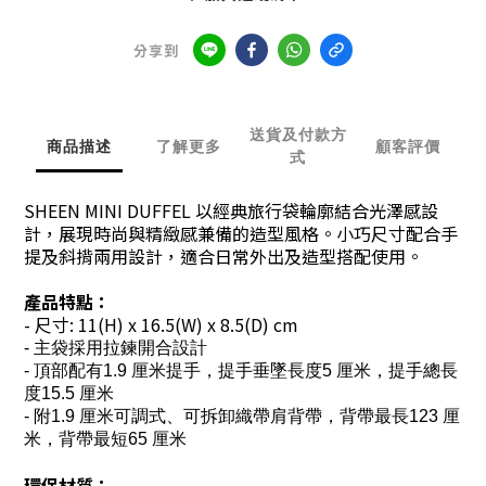
分享到
送貨及付款方
商品描述
了解更多
顧客評價
式
SHEEN MINI DUFFEL 以經典旅行袋輪廓結合光澤感設
計，展現時尚與精緻感兼備的造型風格。小巧尺寸配合手
提及斜揹兩用設計，適合日常外出及造型搭配使用。
產品特點：
- 尺寸:
11
(H) x 16.5(W) x 8.5(D) cm
- 主袋採用拉鍊開合設計
- 頂部配有1.9 厘米提手，提手垂墜長度5 厘米，提手總長
度15.5 厘米
- 附1.9 厘米可調式、可拆卸織帶肩背帶，背帶最長123 厘
米，背帶最短65 厘米
環保材質：