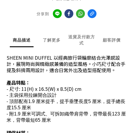
分享到
送貨及付款方
商品描述
了解更多
顧客評價
式
SHEEN MINI DUFFEL 以經典旅行袋輪廓結合光澤感設
計，展現時尚與精緻感兼備的造型風格。小巧尺寸配合手
提及斜揹兩用設計，適合日常外出及造型搭配使用。
產品特點：
- 尺寸:
11
(H) x 16.5(W) x 8.5(D) cm
- 主袋採用拉鍊開合設計
- 頂部配有1.9 厘米提手，提手垂墜長度5 厘米，提手總長
度15.5 厘米
- 附1.9 厘米可調式、可拆卸織帶肩背帶，背帶最長123 厘
米，背帶最短65 厘米
環保材質：