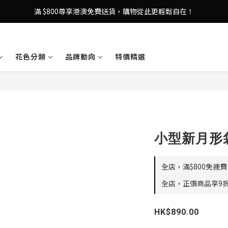
登記成為 LeSportsac網店會員，即享 HK$50 購物金禮遇！
滿 $800尊享港澳免費送貨，購物從此更輕鬆自在！
登記成為 LeSportsac網店會員，即享 HK$50 購物金禮遇！
花色分類
品牌動向
特價精選
小型新月形袋 
全店，滿$800免運費
全店，正價商品享9折
HK$890.00