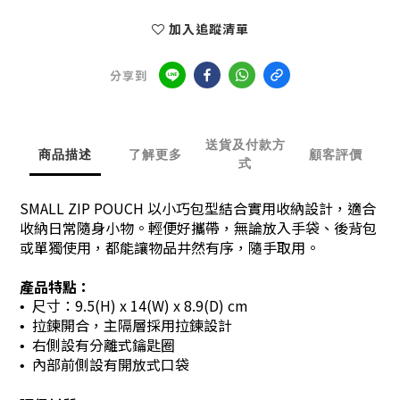
加入追蹤清單
分享到
送貨及付款方
商品描述
了解更多
顧客評價
式
SMALL ZIP POUCH 以小巧包型結合實用收納設計，適合
收納日常隨身小物。輕便好攜帶，無論放入手袋、後背包
或單獨使用，都能讓物品井然有序，隨手取用。
產品特點：
尺寸：
9.5(H) x 14(W) x 8.9(D) cm
•
拉鍊開合，主隔層採用拉鍊設計
•
右側設有分離式鑰匙圈
•
內部前側設有開放式口袋
•