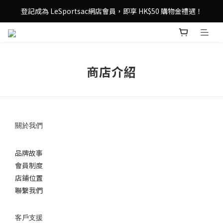
登記成為 LeSportsac網店會員，即享 HK$50 購物金禮遇！
登記成為 LeSportsac網店會員，即享 HK$50 購物金禮遇！
滿 $800尊享港澳免費送貨，購物從此更輕鬆自在！
登記成為 LeSportsac網店會員，即享 HK$50 購物金禮遇！
商店介紹
關於我們
品牌故事
會員制度
店鋪位置
聯繫我們
客戶支援