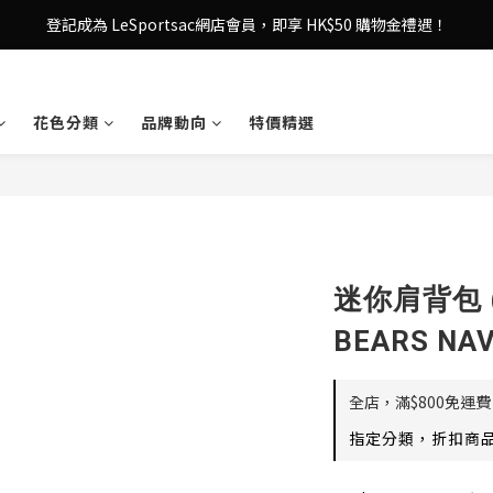
登記成為 LeSportsac網店會員，即享 HK$50 購物金禮遇！
登記成為 LeSportsac網店會員，即享 HK$50 購物金禮遇！
滿 $800尊享港澳免費送貨，購物從此更輕鬆自在！
花色分類
品牌動向
特價精選
登記成為 LeSportsac網店會員，即享 HK$50 購物金禮遇！
迷你肩背包 (
BEARS NAV
全店，滿$800免運費
指定分類，折扣商品