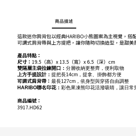
商品描述
這款迷你肩背包以經典HARIBO小熊圖案為主視覺，
可調式肩背帶與上方提把，讓你隨時切換造型，是甜美
產品特點：
尺寸：
19.5（高）x 13.5（寬）x 6.5（深）cm
雙隔層主袋拉鍊開口：
分層收納更整齊，便利取物
上方手提設計：
提把長14cm，提拿、掛飾都方便
可調式肩背帶：
最長127cm，依身型與穿搭自由調整
HARIBO聯名印花：
彩色果凍熊印花活潑吸睛，讓日常
商品編號：
3917.HD62