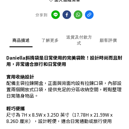
分享到
送貨及付款方
商品描述
了解更多
顧客評價
式
Daniella斜揹袋是日常使用的完美袋款！設計時尚而且耐
用，非常適合旅行和日常使用
實用收納設計
配備主袋拉鍊開盒，正面與背面均設有拉鍊口袋，內部設
置兩個開放式口袋，提供充足的分區收納空間，輕鬆整理
日常隨身物品。
輕巧便攜
尺寸為 7H x 8.5W x 3.25D 英寸（17.78H x 21.59W x
8.26D 厘米），設計輕便，適合日常通勤或旅行使用