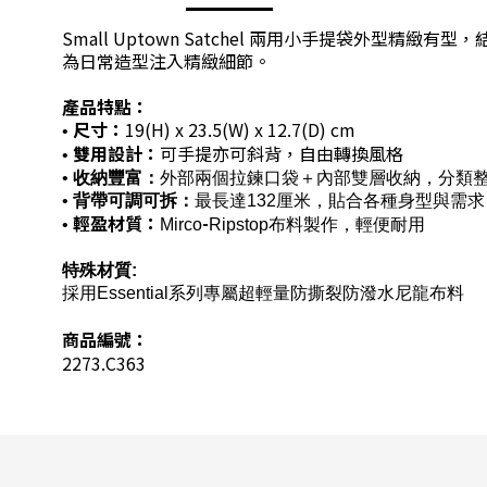
Small Uptown Satchel 兩用小手提袋
為日常造型注入精緻細節。
產品特點：
尺寸：
19(H) x 23.5(W) x 12.7(D) cm
•
雙用設計：
可手提亦可斜背，自由轉換風格
•
•
收納豐富：
外部兩個拉鍊口袋＋內部雙層收納，分類
•
背帶可調可拆：
最長達132厘米，貼合各種身型與需求
輕盈材質：
-
•
Mirco
Ripstop布料製作，輕便耐用
特殊材質:
採用Essential系列專屬超輕量防撕裂防潑水尼龍布料
商品編號：
2273.C363