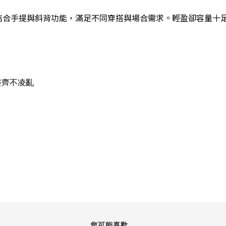
外型精緻有型，結合手提與斜背功能，滿足不同穿搭與場合需求。輕盈卻
整齊不凌亂
您可能喜歡...