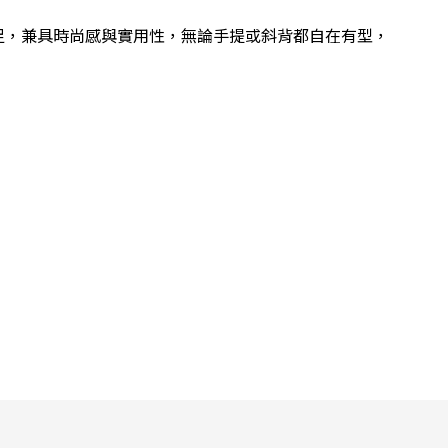
容量十足，兼具時尚感與實用性，無論手提或斜背都自在有型，