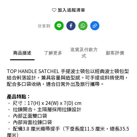
加入追蹤清單
分享到
送貨及付款方
商品描述
了解更多
顧客評價
式
TOP HANDLE SATCHEL 手提波士頓包以經典波士頓包型
結合俐落設計，兼具容量與造型感。可手提或斜揹使用，
配合多口袋收納，適合日常外出及旅行攜帶。
產品特點：
尺寸：17(H) x 24(W) x 7(D) cm
•
拉鍊開合，主隔層採用拉鍊設計
•
內部正面雙口袋
•
內部背面拉鍊口袋
•
配備3.8 厘米織帶提手（下垂長度11.5 厘米，總長35.5
•
厘米）