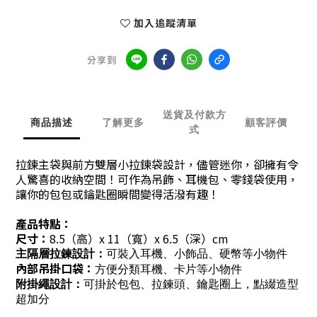
加入追蹤清單
分享到
送貨及付款方
商品描述
了解更多
顧客評價
式
拉鍊主袋與前方雙層小拉鍊袋設計，儘管迷你，卻擁有令
人驚喜的收納空間！可作為吊飾、耳機包、零錢袋使用，
讓你的包包或鑰匙圈瞬間變得活潑有趣！
產品特點：
尺寸：
8.5（高）x 11（寬）x 6.5（深）cm
主隔層拉鍊設計：
可裝入耳機、小飾品、硬幣等小物件
內部吊掛口袋：
方便分類耳機、卡片等小物件
附掛繩設計：
可掛於包包、拉鍊頭、鑰匙圈上，點綴造型
超加分